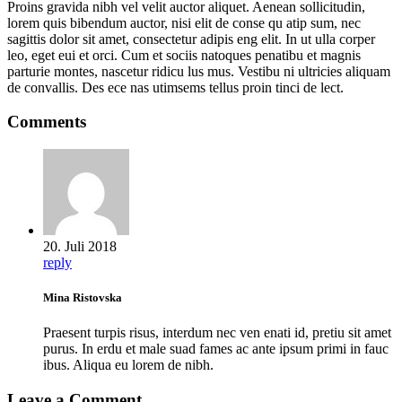
Proins gravida nibh vel velit auctor aliquet. Aenean sollicitudin,
lorem quis bibendum auctor, nisi elit de conse qu atip sum, nec
sagittis dolor sit amet, consectetur adipis eng elit. In ut ulla corper
leo, eget eui et orci. Cum et sociis natoques penatibu et magnis
parturie montes, nascetur ridicu lus mus. Vestibu ni ultricies aliquam
de convallis. Des ece nas utimsems tellus proin tinci de lect.
Comments
20. Juli 2018
reply
Mina Ristovska
Praesent turpis risus, interdum nec ven enati id, pretiu sit amet
purus. In erdu et male suad fames ac ante ipsum primi in fauc
ibus. Aliqua eu lorem de nibh.
Leave a Comment